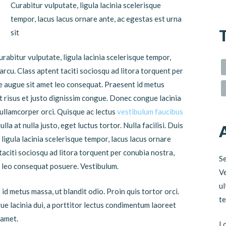
Curabitur vulputate, ligula lacinia scelerisque
tempor, lacus lacus ornare ante, ac egestas est urna
sit
Curabitur vulputate, ligula lacinia scelerisque tempor,
arcu. Class aptent taciti sociosqu ad litora torquent per
e augue sit amet leo consequat. Praesent id metus
 at risus et justo dignissim congue. Donec congue lacinia
 ullamcorper orci. Quisque ac lectus
vestibulum faucibus
la at nulla justo, eget luctus tortor. Nulla facilisi. Duis
 ligula lacinia scelerisque tempor, lacus lacus ornare
taciti sociosqu ad litora torquent per conubia nostra,
Se
 leo consequat posuere. Vestibulum.
Ve
ul
d metus massa, ut blandit odio. Proin quis tortor orci.
te
ue lacinia dui, a porttitor lectus condimentum laoreet
 amet.
Lo