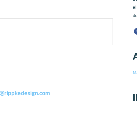
el
du
M
o@rippkedesign.com