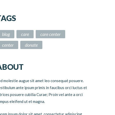
TAGS
blog
care
care center
center
donate
ABOUT
d molestie augue sit amet leo consequat posuere.
stibulum ante ipsum primis in faucibus orci luctus et
trices posuere cubilia Curae; Proin vel ante a orci
mpus eleifend ut et magna.
rem ipsum dolor sit amet, consectetur adipiscing