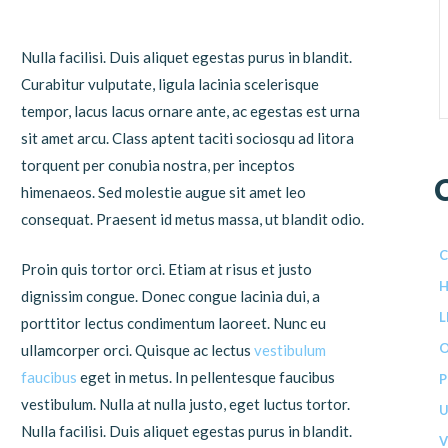
Nulla facilisi. Duis aliquet egestas purus in blandit.
Curabitur vulputate, ligula lacinia scelerisque
tempor, lacus lacus ornare ante, ac egestas est urna
sit amet arcu. Class aptent taciti sociosqu ad litora
torquent per conubia nostra, per inceptos
himenaeos. Sed molestie augue sit amet leo
consequat. Praesent id metus massa, ut blandit odio.
C
Proin quis tortor orci. Etiam at risus et justo
dignissim congue. Donec congue lacinia dui, a
L
porttitor lectus condimentum laoreet. Nunc eu
O
ullamcorper orci. Quisque ac lectus
vestibulum
faucibus
eget in metus. In pellentesque faucibus
P
vestibulum. Nulla at nulla justo, eget luctus tortor.
U
Nulla facilisi. Duis aliquet egestas purus in blandit.
V