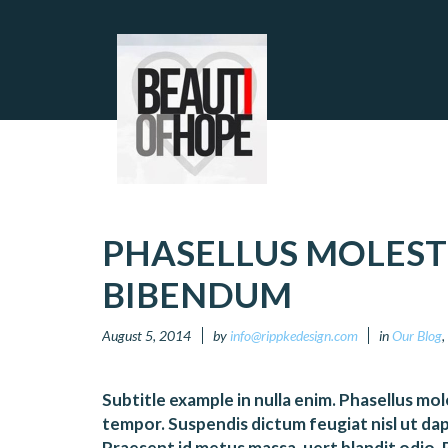
PHASELLUS MOLESTI
BIBENDUM
August 5, 2014
by
info@rippkedesign.com
in
Our Blog
,
Subtitle example in nulla enim. Phasellus m
tempor. Suspendis dictum feugiat nisl ut dap
Praesent id metus massa, uert blandit odio. P