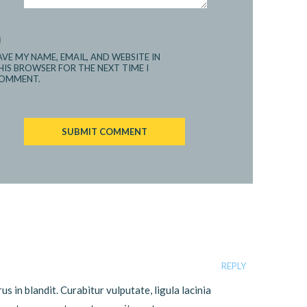
AVE MY NAME, EMAIL, AND WEBSITE IN
HIS BROWSER FOR THE NEXT TIME I
OMMENT.
REPLY
rus in blandit. Curabitur vulputate, ligula lacinia