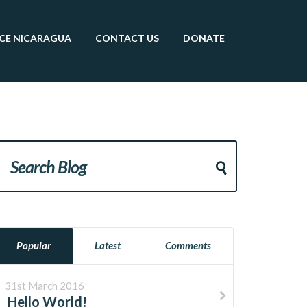
CE
NICARAGUA
CONTACT
US
DONATE
Popular
Latest
Comments
31st March 2016
Hello World!