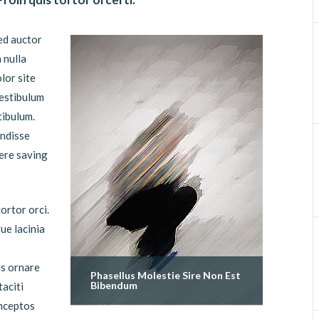
ed auctor
 nulla
lor site
vestibulum
tibulum.
endisse
uere saving
ortor orci.
ue lacinia
us ornare
Phasellus Molestie Sire Non Est
Bibendum
taciti
inceptos