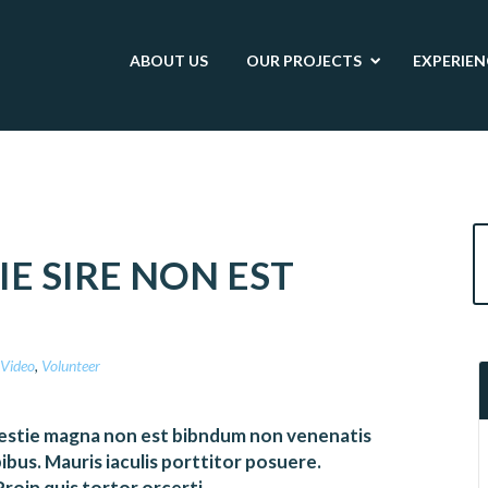
ABOUT
US
OUR
PROJECTS
EXPERIEN
E SIRE NON EST
Video
,
Volunteer
olestie magna non est bibndum non venenatis
ibus. Mauris iaculis porttitor posuere.
roin quis tortor orcerti.