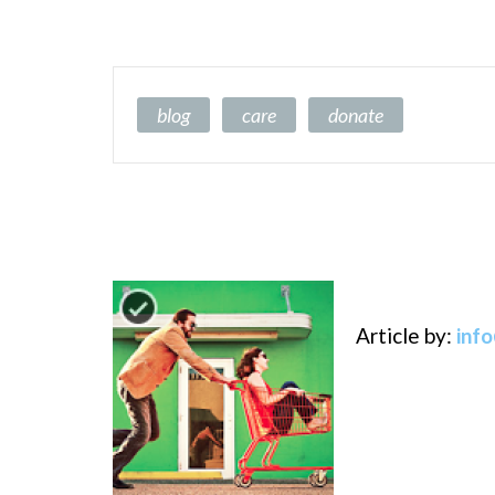
blog
care
donate
Article by:
inf