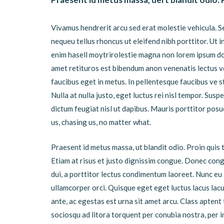
Vivamus hendrerit arcu sed erat molestie vehicula. S
nequeu tellus rhoncus ut eleifend nibh porttitor. Ut in
enim hasell moytrirolestie magna non lorem ipsum do
amet retituros est bibendum anon venenatis lectus 
faucibus eget in metus. In pellentesque faucibus ve s
Nulla at nulla justo, eget luctus rei nisl tempor. Susp
dictum feugiat nisl ut dapibus. Mauris porttitor pos
us, chasing us, no matter what.
Praesent id metus massa, ut blandit odio. Proin quis t
Etiam at risus et justo dignissim congue. Donec cong
dui, a porttitor lectus condimentum laoreet. Nunc eu
ullamcorper orci. Quisque eget eget luctus lacus lac
ante, ac egestas est urna sit amet arcu. Class aptent 
sociosqu ad litora torquent per conubia nostra, per 