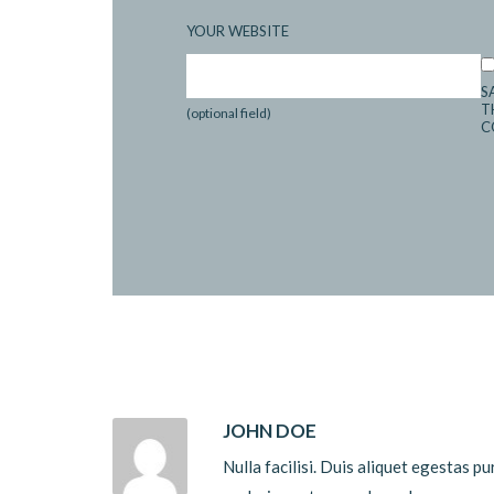
YOUR WEBSITE
S
T
(optional field)
C
JOHN DOE
Nulla facilisi. Duis aliquet egestas pu