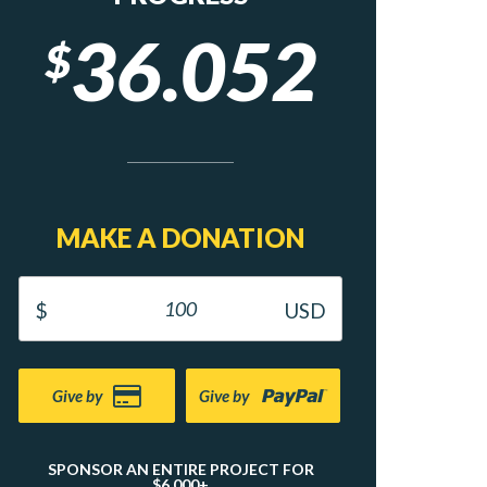
36.052
$
MAKE A DONATION
Give by
Give by
SPONSOR AN ENTIRE PROJECT FOR
$6,000+