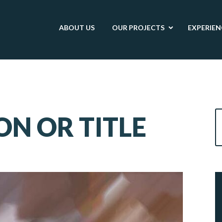
ABOUT
US
OUR
PROJECTS
EXPERIEN
ON OR TITLE